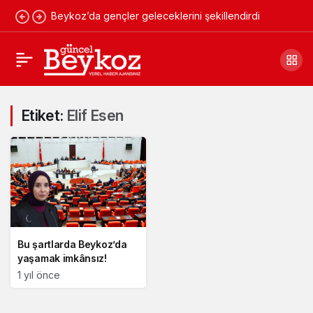
Beykoz’da gençler geleceklerini şekillendirdi
Etiket:
Elif Esen
Bu şartlarda Beykoz’da
yaşamak imkânsız!
1 yıl önce