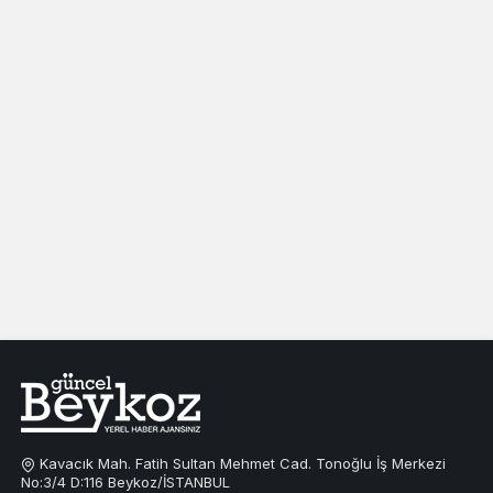
Kavacık Mah. Fatih Sultan Mehmet Cad. Tonoğlu İş Merkezi
No:3/4 D:116 Beykoz/İSTANBUL