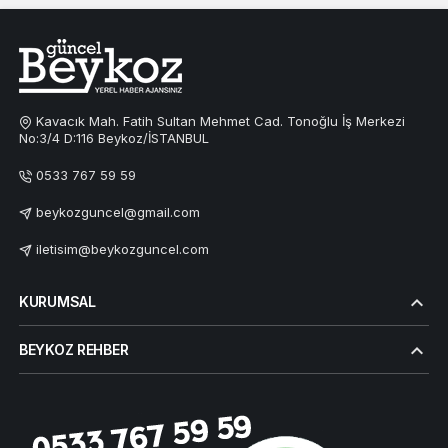
Kavacık Mah. Fatih Sultan Mehmet Cad. Tonoğlu İş Merkezi
No:3/4 D:116 Beykoz/İSTANBUL
0533 767 59 59
beykozguncel@gmail.com
iletisim@beykozguncel.com
KURUMSAL
BEYKOZ REHBER