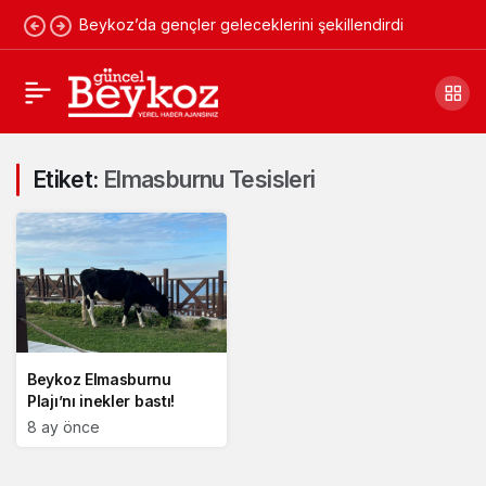
Beykoz’da gençler geleceklerini şekillendirdi
Etiket:
Elmasburnu Tesisleri
Beykoz Elmasburnu
Plajı’nı inekler bastı!
8 ay önce