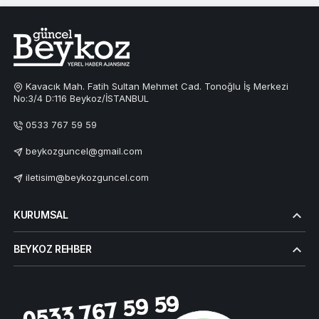
Kavacık Mah. Fatih Sultan Mehmet Cad. Tonoğlu İş Merkezi
No:3/4 D:116 Beykoz/İSTANBUL
0533 767 59 59
beykozguncel@gmail.com
iletisim@beykozguncel.com
KURUMSAL
BEYKOZ REHBER