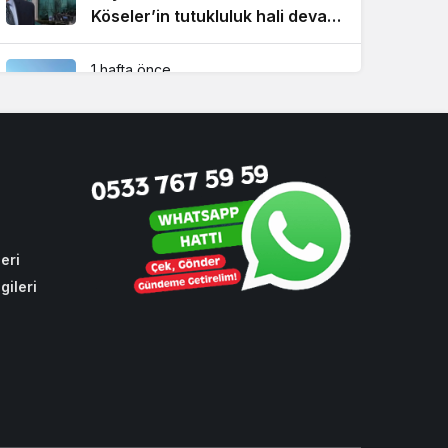
Köseler’in tutukluluk hali devam
ediyor!
1 hafta önce
Beykoz’da şehit taksicinin adını
taşıyan durağa İBB zulmü!
1 ay önce
CHP sıraları boş kaldı! Cumhur
İttifakı Beykoz’da hizmeti
aksattırmadı
eri
gileri