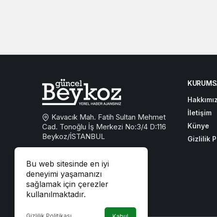
KURUMS
Hakkımı
İletişim
Kavacık Mah. Fatih Sultan Mehmet
Künye
Cad. Tonoğlu İş Merkezi No:3/4 D:116
Beykoz/İSTANBUL
Gizlilik P
0533 767 59 59
Bu web sitesinde en iyi
beykozguncel@gmail.com
deneyimi yaşamanızı
sağlamak için çerezler
iletisim@beykozguncel.com
kullanılmaktadır.
Gizlilik Politikası
Kabul