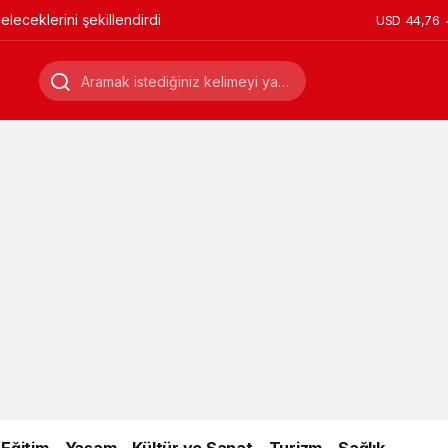
leceklerini şekillendirdi
USD
44,76
Eğitim
Yaşam
Kültür ve Sanat
Turizm
Sağlık