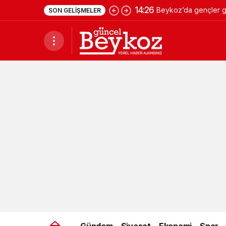
14:26
Beykoz’da gençler ge
SON GELIŞMELER
Gündem
Siyaset
Ekonomi
Spor