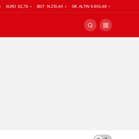
EURO
52,76
BIST
14.210,44
GR. ALTIN
6.903,48