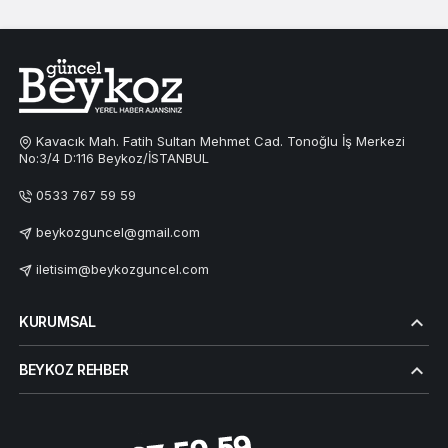
Kavacık Mah. Fatih Sultan Mehmet Cad. Tonoğlu İş Merkezi
No:3/4 D:116 Beykoz/İSTANBUL
0533 767 59 59
beykozguncel@gmail.com
iletisim@beykozguncel.com
KURUMSAL
BEYKOZ REHBER