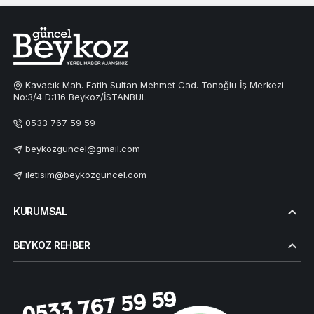
Kavacık Mah. Fatih Sultan Mehmet Cad. Tonoğlu İş Merkezi
No:3/4 D:116 Beykoz/İSTANBUL
0533 767 59 59
beykozguncel@gmail.com
iletisim@beykozguncel.com
KURUMSAL
BEYKOZ REHBER