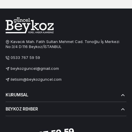
Kavacık Mah. Fatih Sultan Mehmet Cad. Tonoğlu İş Merkezi
No:3/4 D:116 Beykoz/İSTANBUL
0533 767 59 59
beykozguncel@gmail.com
iletisim@beykozguncel.com
KURUMSAL
BEYKOZ REHBER