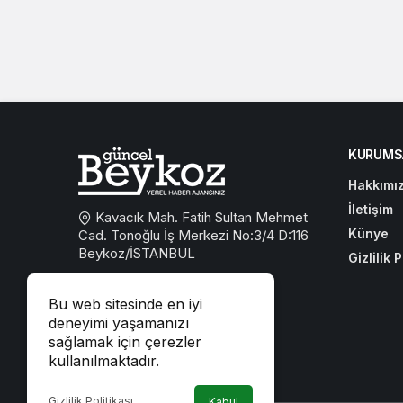
KURUMS
Hakkımı
İletişim
Kavacık Mah. Fatih Sultan Mehmet
Künye
Cad. Tonoğlu İş Merkezi No:3/4 D:116
Beykoz/İSTANBUL
Gizlilik P
0533 767 59 59
Bu web sitesinde en iyi
beykozguncel@gmail.com
deneyimi yaşamanızı
sağlamak için çerezler
iletisim@beykozguncel.com
kullanılmaktadır.
Gizlilik Politikası
Kabul