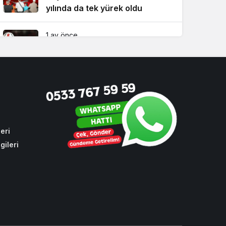
yılında da tek yürek oldu
1 ay önce
Süper Lig’de 2026-2027 sezonu
fikstürü Beykoz’da çekildi!
3 hafta önce
Beykoz Metrosuna yeni bir
durak eklendi!
eri
gileri