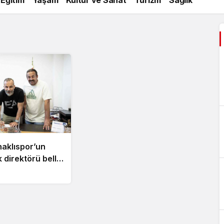
haklıspor’un
 direktörü belli