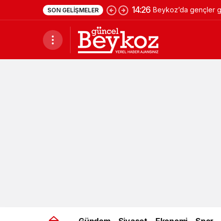
14:26
Beykoz’da gençler ge
SON GELIŞMELER
Gündem
Siyaset
Ekonomi
Spor