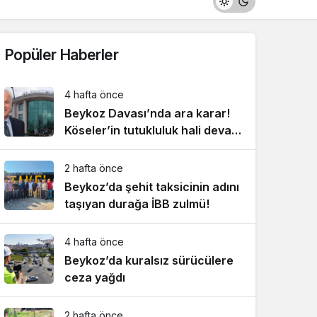
Popüler Haberler
4 hafta önce
Beykoz Davası’nda ara karar!
Köseler’in tutukluluk hali devam
ediyor!
2 hafta önce
Beykoz’da şehit taksicinin adını
taşıyan durağa İBB zulmü!
4 hafta önce
Beykoz’da kuralsız sürücülere
ceza yağdı
2 hafta önce