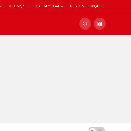
EURO
52,76
BIST
14.210,44
GR. ALTIN
6.903,48