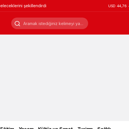
leceklerini şekillendirdi
USD
44,76
Eğitim
Yaşam
Kültür ve Sanat
Turizm
Sağlık