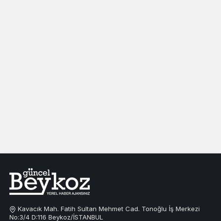
Kavacık Mah. Fatih Sultan Mehmet Cad. Tonoğlu İş Merkezi
No:3/4 D:116 Beykoz/İSTANBUL