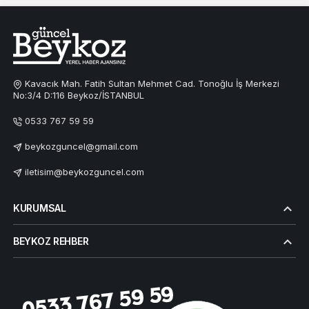
Kavacık Mah. Fatih Sultan Mehmet Cad. Tonoğlu İş Merkezi
No:3/4 D:116 Beykoz/İSTANBUL
0533 767 59 59
beykozguncel@gmail.com
iletisim@beykozguncel.com
KURUMSAL
BEYKOZ REHBER