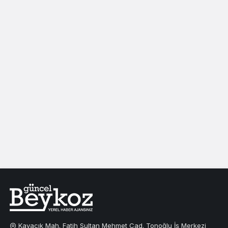
Kavacık Mah. Fatih Sultan Mehmet Cad. Tonoğlu İş Merkezi