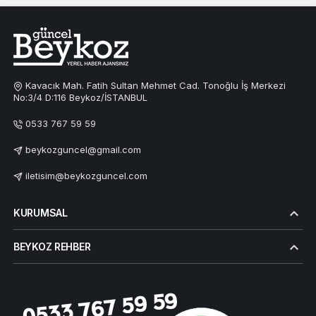
Kavacık Mah. Fatih Sultan Mehmet Cad. Tonoğlu İş Merkezi
No:3/4 D:116 Beykoz/İSTANBUL
0533 767 59 59
beykozguncel@gmail.com
iletisim@beykozguncel.com
KURUMSAL
BEYKOZ REHBER