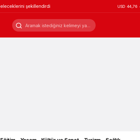
leceklerini şekillendirdi
USD
44,76
Eğitim
Yaşam
Kültür ve Sanat
Turizm
Sağlık