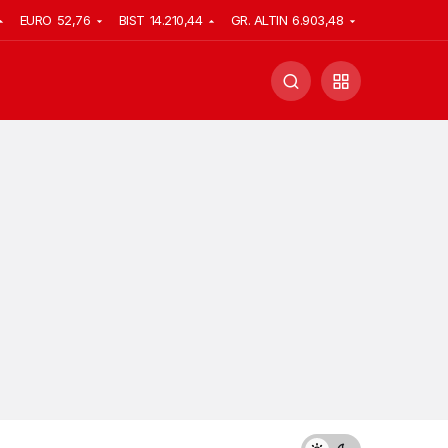
EURO
52,76
BIST
14.210,44
GR. ALTIN
6.903,48