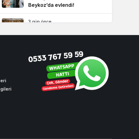
Beykoz’da evlendi!
3 gün önce
Beykoz’da gençler geleceklerini
şekillendirdi
1 ay önce
Beykoz’da tarihi zirve!
Çavuşbaşı için kritik buluşma
eri
gileri