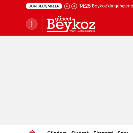
14:26
Beykoz’da gençler ge
SON GELIŞMELER
Gündem
Siyaset
Ekonomi
Spor