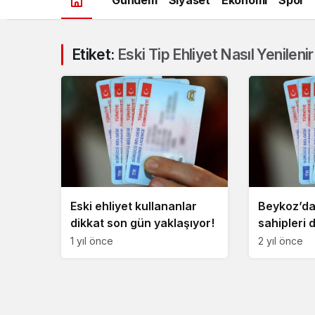
Etiket:
Eski Tip Ehliyet Nasıl Yenilenir
Eski ehliyet kullananlar
Beykoz’da
dikkat son gün yaklaşıyor!
sahipleri 
31 Aralık
1 yıl önce
2 yıl önce