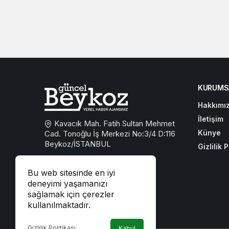
KURUMS
Hakkımı
İletişim
Kavacık Mah. Fatih Sultan Mehmet
Künye
Cad. Tonoğlu İş Merkezi No:3/4 D:116
Beykoz/İSTANBUL
Gizlilik P
0533 767 59 59
Bu web sitesinde en iyi
beykozguncel@gmail.com
deneyimi yaşamanızı
sağlamak için çerezler
iletisim@beykozguncel.com
kullanılmaktadır.
Gizlilik Politikası
Kabul