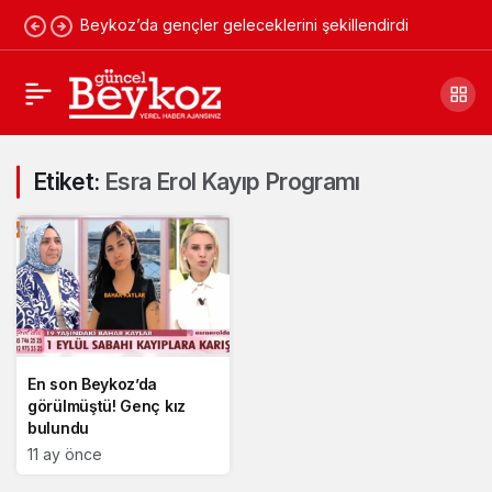
Beykoz’da gençler geleceklerini şekillendirdi
Etiket:
Esra Erol Kayıp Programı
En son Beykoz’da
görülmüştü! Genç kız
bulundu
11 ay önce