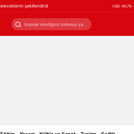
leceklerini şekillendirdi
USD
44,76
Eğitim
Yaşam
Kültür ve Sanat
Turizm
Sağlık