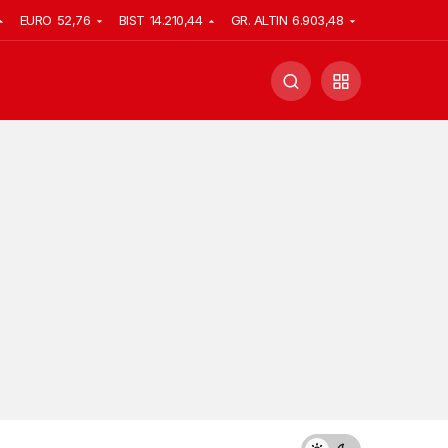
EURO
52,76
BIST
14.210,44
GR. ALTIN
6.903,48