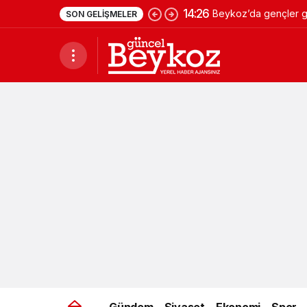
14:26
Beykoz’da gençler ge
SON GELIŞMELER
Gündem
Siyaset
Ekonomi
Spor