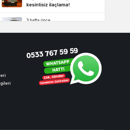
kesintisiz ilaçlama!
3 hafta önce
CHP oylarıyla toplu ulaşıma
yüzde 10 zam
4 hafta önce
Beykoz’da bulduğu altın dolu
keseyi sahibine teslim etti!
eri
gileri