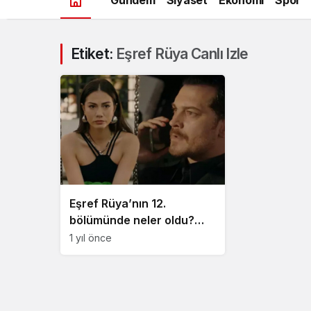
Etiket:
Eşref Rüya Canlı Izle
Eşref Rüya’nın 12.
bölümünde neler oldu?
Rüya’yı sonunda buldum
1 yıl önce