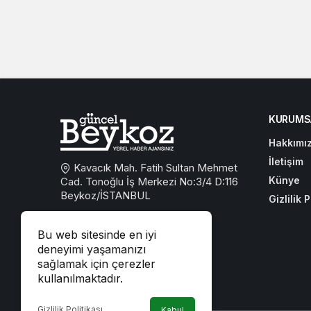
KURUMS
Hakkımı
İletişim
Kavacık Mah. Fatih Sultan Mehmet
Künye
Cad. Tonoğlu İş Merkezi No:3/4 D:116
Beykoz/İSTANBUL
Gizlilik P
0533 767 59 59
Bu web sitesinde en iyi
beykozguncel@gmail.com
deneyimi yaşamanızı
sağlamak için çerezler
iletisim@beykozguncel.com
kullanılmaktadır.
Gizlilik Politikası
Kabul