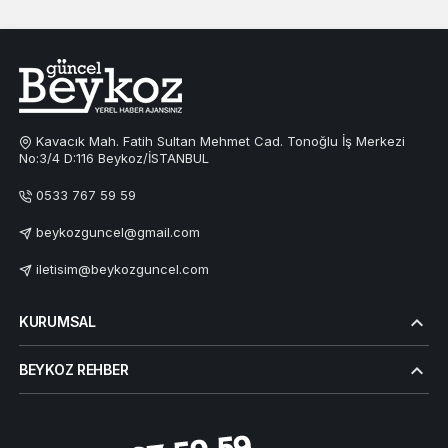
Kavacık Mah. Fatih Sultan Mehmet Cad. Tonoğlu İş Merkezi
No:3/4 D:116 Beykoz/İSTANBUL
0533 767 59 59
beykozguncel@gmail.com
iletisim@beykozguncel.com
KURUMSAL
BEYKOZ REHBER