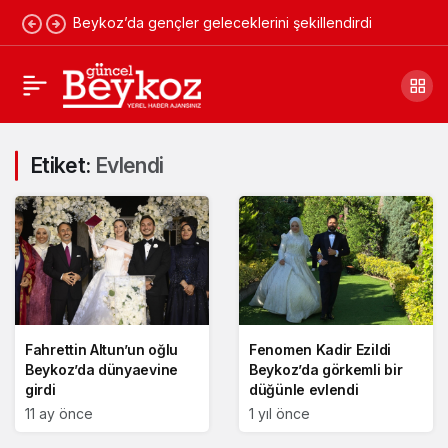
Beykoz’da gençler geleceklerini şekillendirdi
Etiket:
Evlendi
Fahrettin Altun’un oğlu
Fenomen Kadir Ezildi
Beykoz’da dünyaevine
Beykoz’da görkemli bir
girdi
düğünle evlendi
11 ay önce
1 yıl önce