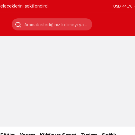
leceklerini şekillendirdi
USD
44,76
Eğitim
Yaşam
Kültür ve Sanat
Turizm
Sağlık