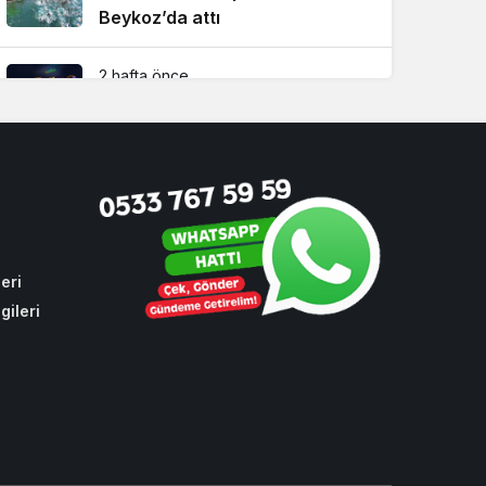
Beykoz’da attı
2 hafta önce
Beykoz TEM’de feci kaza! 1 ölü,
2 yaralı
4 hafta önce
Beykoz Başkan Vekili Özlem
Vural Gürzel’den çarpıcı
açıklamalar!
eri
gileri