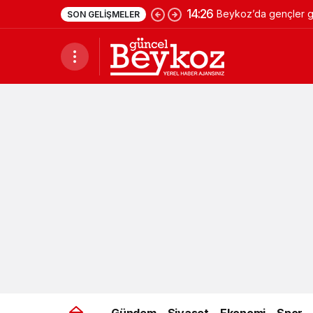
14:26
Beykoz’da gençler ge
SON GELIŞMELER
Gündem
Siyaset
Ekonomi
Spor