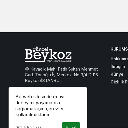
KURUMS
Hakkımı
İletişim
Kavacık Mah. Fatih Sultan Mehmet
Künye
Cad. Tonoğlu İş Merkezi No:3/4 D:116
Beykoz/İSTANBUL
Gizlilik P
0533 767 59 59
Bu web sitesinde en iyi
beykozguncel@gmail.com
deneyimi yaşamanızı
sağlamak için çerezler
iletisim@beykozguncel.com
kullanılmaktadır.
Gizlilik Politikası
Kabul