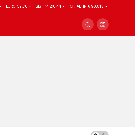
EURO
52,76
BIST
14.210,44
GR. ALTIN
6.903,48