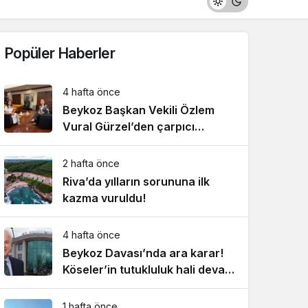
Popüler Haberler
4 hafta önce
Beykoz Başkan Vekili Özlem
Vural Gürzel’den çarpıcı
açıklamalar!
2 hafta önce
Riva’da yılların sorununa ilk
kazma vuruldu!
4 hafta önce
Beykoz Davası’nda ara karar!
Köseler’in tutukluluk hali devam
ediyor!
1 hafta önce