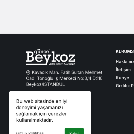
KURUMS
Hakkımı
İletişim
Kavacık Mah. Fatih Sultan Mehmet
Künye
Cad. Tonoğlu İş Merkezi No:3/4 D:116
Beykoz/İSTANBUL
Gizlilik P
0533 767 59 59
Bu web sitesinde en iyi
beykozguncel@gmail.com
deneyimi yaşamanızı
sağlamak için çerezler
iletisim@beykozguncel.com
kullanılmaktadır.
Gizlilik Politikası
Kabul