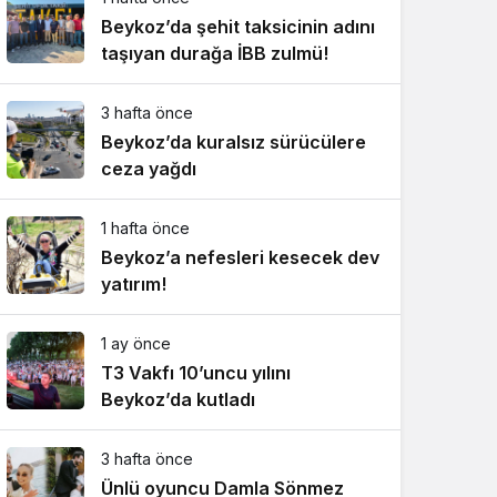
Beykoz’da şehit taksicinin adını
taşıyan durağa İBB zulmü!
3 hafta önce
Beykoz’da kuralsız sürücülere
ceza yağdı
1 hafta önce
Beykoz’a nefesleri kesecek dev
yatırım!
1 ay önce
T3 Vakfı 10’uncu yılını
Beykoz’da kutladı
3 hafta önce
Ünlü oyuncu Damla Sönmez