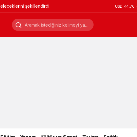
leceklerini şekillendirdi
USD
44,76
Eğitim
Yaşam
Kültür ve Sanat
Turizm
Sağlık