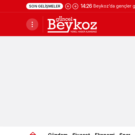
14:26
Beykoz’da gençler ge
SON GELIŞMELER
Gündem
Siyaset
Ekonomi
Spor