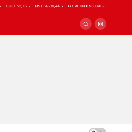
EURO
52,76
BIST
14.210,44
GR. ALTIN
6.903,48