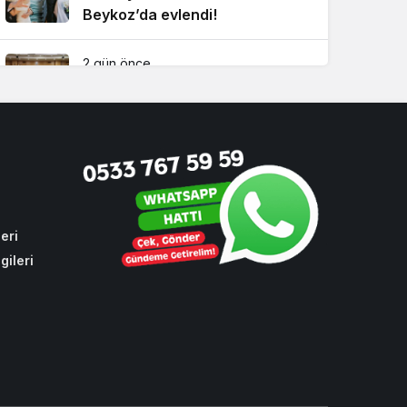
Beykoz’da evlendi!
2 gün önce
Beykoz’da gençler geleceklerini
şekillendirdi
4 hafta önce
Beykoz’da tarihi zirve!
Çavuşbaşı için kritik buluşma
eri
gileri