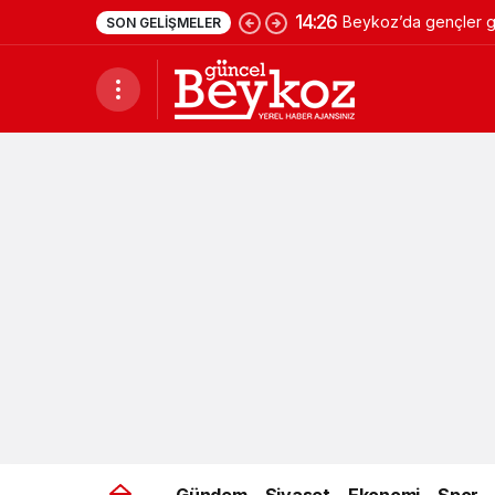
14:26
Beykoz’da gençler ge
SON GELIŞMELER
Gündem
Siyaset
Ekonomi
Spor