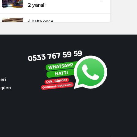
2 yaralı
4 hafta önce
Beykoz Başkan Vekili Özlem
Vural Gürzel’den çarpıcı
açıklamalar!
2 hafta önce
Riva’da yılların sorununa ilk
kazma vuruldu!
eri
gileri