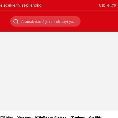
leceklerini şekillendirdi
USD
44,76
Eğitim
Yaşam
Kültür ve Sanat
Turizm
Sağlık