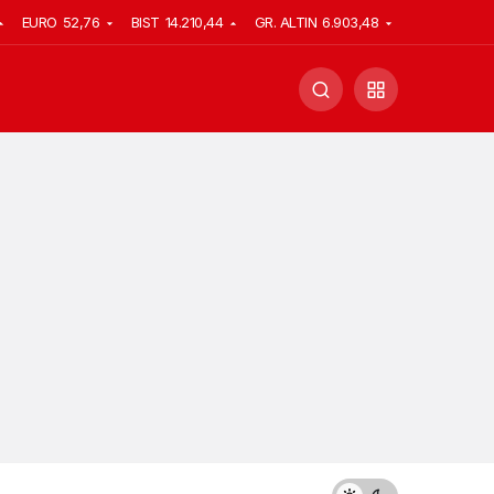
EURO
52,76
BIST
14.210,44
GR. ALTIN
6.903,48