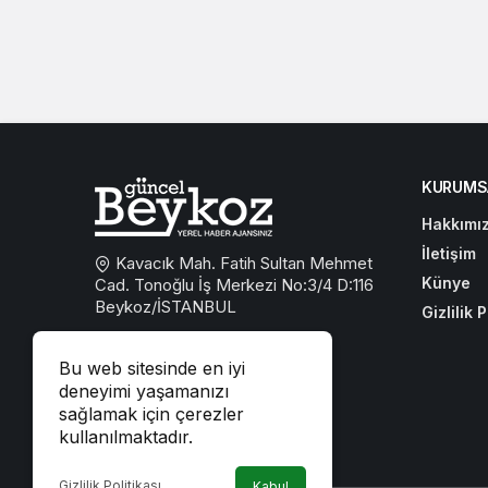
KURUMS
Hakkımı
İletişim
Kavacık Mah. Fatih Sultan Mehmet
Künye
Cad. Tonoğlu İş Merkezi No:3/4 D:116
Beykoz/İSTANBUL
Gizlilik P
0533 767 59 59
Bu web sitesinde en iyi
beykozguncel@gmail.com
deneyimi yaşamanızı
sağlamak için çerezler
iletisim@beykozguncel.com
kullanılmaktadır.
Gizlilik Politikası
Kabul