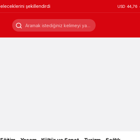
leceklerini şekillendirdi
USD
44,76
Eğitim
Yaşam
Kültür ve Sanat
Turizm
Sağlık