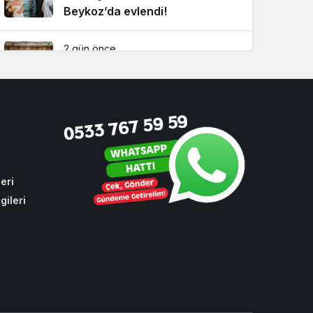
Beykoz’da evlendi!
2 gün önce
Beykoz’da gençler geleceklerini
şekillendirdi
4 hafta önce
Beykoz’da tarihi zirve!
Çavuşbaşı için kritik buluşma
eri
gileri