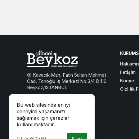
KURUMS
Hakkımı
İletişim
Kavacık Mah. Fatih Sultan Mehmet
Künye
Cad. Tonoğlu İş Merkezi No:3/4 D:116
Beykoz/İSTANBUL
Gizlilik P
0533 767 59 59
Bu web sitesinde en iyi
beykozguncel@gmail.com
deneyimi yaşamanızı
sağlamak için çerezler
iletisim@beykozguncel.com
kullanılmaktadır.
Gizlilik Politikası
Kabul