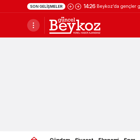
14:26
Beykoz’da gençler ge
SON GELIŞMELER
Gündem
Siyaset
Ekonomi
Spor