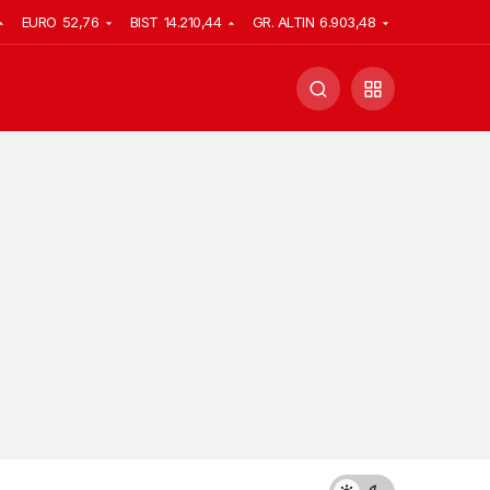
EURO
52,76
BIST
14.210,44
GR. ALTIN
6.903,48