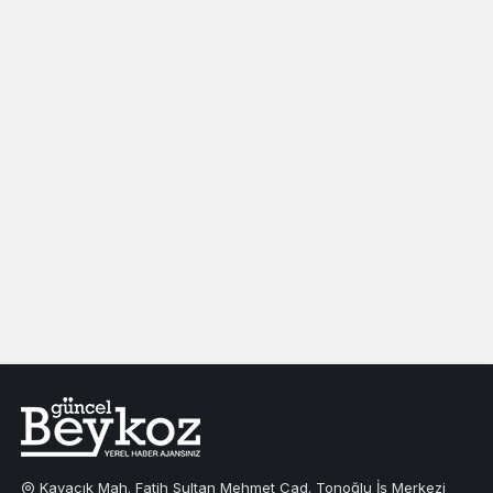
Kavacık Mah. Fatih Sultan Mehmet Cad. Tonoğlu İş Merkezi