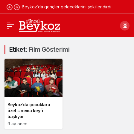
Beykoz’da gençler geleceklerini şekillendirdi
Etiket:
Film Gösterimi
Beykoz’da çocuklara
özel sinema keyfi
başlıyor
9 ay önce