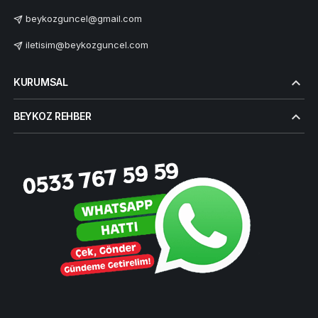
beykozguncel@gmail.com
iletisim@beykozguncel.com
KURUMSAL
BEYKOZ REHBER