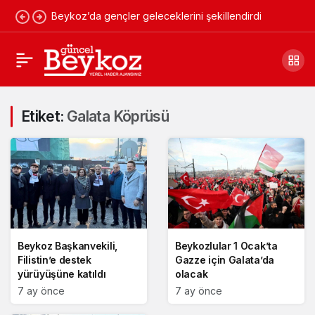
Beykoz’da gençler geleceklerini şekillendirdi
Etiket:
Galata Köprüsü
Beykoz Başkanvekili,
Beykozlular 1 Ocak’ta
Filistin’e destek
Gazze için Galata’da
yürüyüşüne katıldı
olacak
7 ay önce
7 ay önce