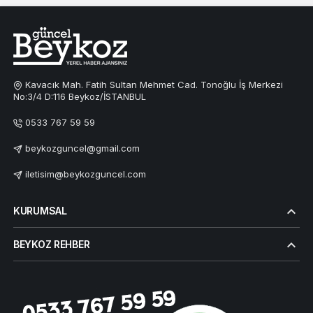
Kavacık Mah. Fatih Sultan Mehmet Cad. Tonoğlu İş Merkezi
No:3/4 D:116 Beykoz/İSTANBUL
0533 767 59 59
beykozguncel@gmail.com
iletisim@beykozguncel.com
KURUMSAL
BEYKOZ REHBER