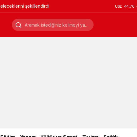
leceklerini şekillendirdi
USD
44,76
Eğitim
Yaşam
Kültür ve Sanat
Turizm
Sağlık