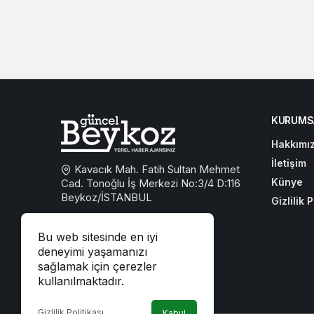
KURUMS
Hakkımı
İletişim
Kavacık Mah. Fatih Sultan Mehmet
Künye
Cad. Tonoğlu İş Merkezi No:3/4 D:116
Beykoz/İSTANBUL
Gizlilik P
0533 767 59 59
Bu web sitesinde en iyi
beykozguncel@gmail.com
deneyimi yaşamanızı
sağlamak için çerezler
iletisim@beykozguncel.com
kullanılmaktadır.
Gizlilik Politikası
Kabul