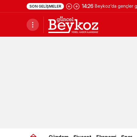
14:26
Beykoz’da gençler ge
SON GELIŞMELER
Gündem
Siyaset
Ekonomi
Spor