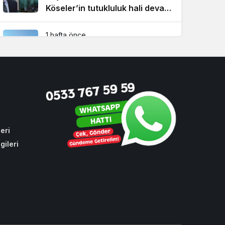
Köseler’in tutukluluk hali devam
ediyor!
1 hafta önce
Beykoz’da şehit taksicinin adını
taşıyan durağa İBB zulmü!
1 ay önce
CHP sıraları boş kaldı! Cumhur
İttifakı Beykoz’da hizmeti
aksattırmadı
eri
gileri