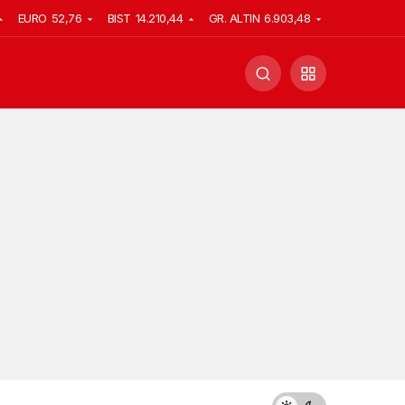
EURO
52,76
BIST
14.210,44
GR. ALTIN
6.903,48