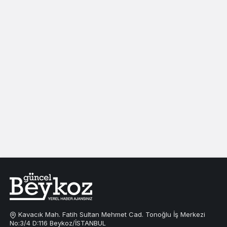
Kavacık Mah. Fatih Sultan Mehmet Cad. Tonoğlu İş Merkezi
No:3/4 D:116 Beykoz/İSTANBUL