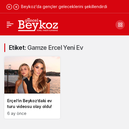
Beykoz’da gençler geleceklerini şekillendirdi
Etiket:
Gamze Ercel Yeni Ev
Erçel’in Beykoz’daki ev
turu videosu olay oldu!
6 ay önce