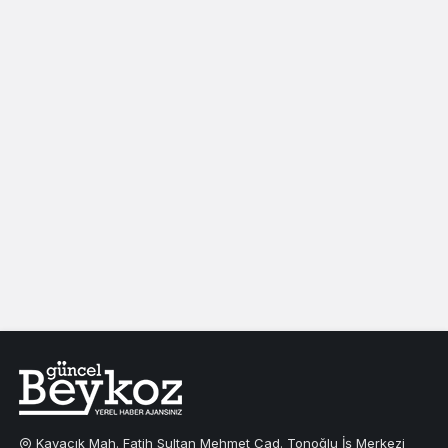
Kavacık Mah. Fatih Sultan Mehmet Cad. Tonoğlu İş Merkezi