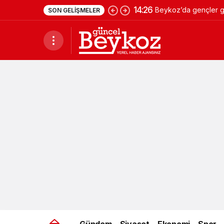
14:26
Beykoz’da gençler ge
SON GELIŞMELER
Gündem
Siyaset
Ekonomi
Spor