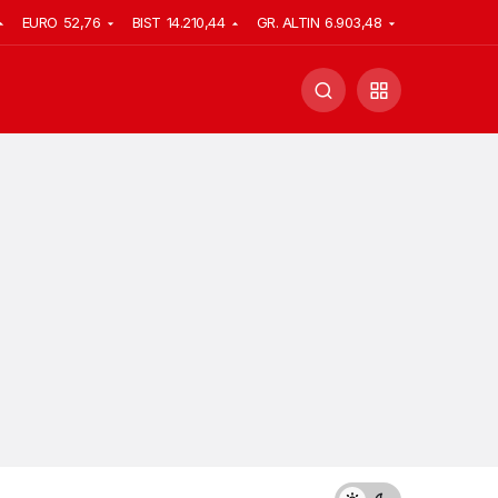
EURO
52,76
BIST
14.210,44
GR. ALTIN
6.903,48