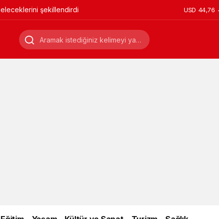
leceklerini şekillendirdi
USD
44,76
Eğitim
Yaşam
Kültür ve Sanat
Turizm
Sağlık