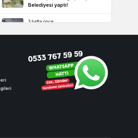
Belediyesi yaptı!
3 hafta önce
Dikkat! Beykoz’un 4 büyük
mahallesinde su kesintisi
2 hafta önce
Sezon öncesi futbolda spor
güvenliği Beykoz’da ele alındı
eri
gileri