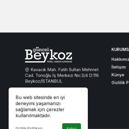
KURUMS
Hakkımı
İletişim
Kavacık Mah. Fatih Sultan Mehmet
Künye
Cad. Tonoğlu İş Merkezi No:3/4 D:116
Beykoz/İSTANBUL
Gizlilik P
0533 767 59 59
Bu web sitesinde en iyi
beykozguncel@gmail.com
deneyimi yaşamanızı
sağlamak için çerezler
iletisim@beykozguncel.com
kullanılmaktadır.
Gizlilik Politikası
Kabul