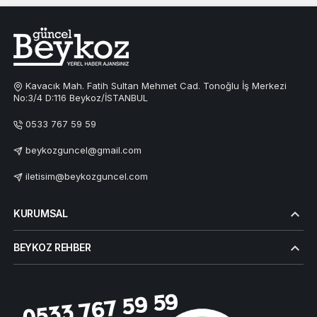
Kavacık Mah. Fatih Sultan Mehmet Cad. Tonoğlu İş Merkezi
No:3/4 D:116 Beykoz/İSTANBUL
0533 767 59 59
beykozguncel@gmail.com
iletisim@beykozguncel.com
KURUMSAL
BEYKOZ REHBER