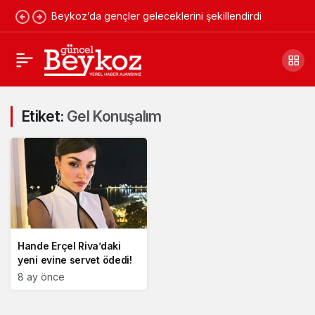
Beykoz’da gençler geleceklerini şekillendirdi
Etiket:
Gel Konuşalım
Hande Erçel Riva’daki
yeni evine servet ödedi!
8 ay önce