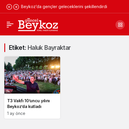
Beykoz’da gençler geleceklerini şekillendirdi
Etiket:
Haluk Bayraktar
T3 Vakfı 10’uncu yılını
Beykoz’da kutladı
1 ay önce