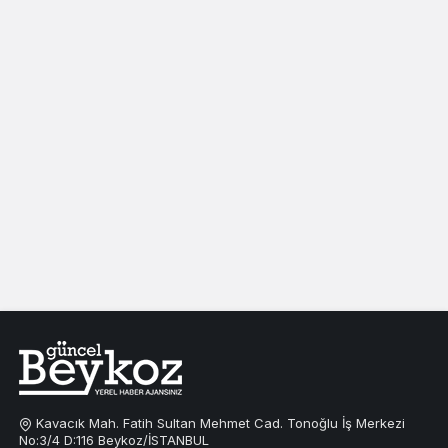
Kavacık Mah. Fatih Sultan Mehmet Cad. Tonoğlu İş Merkezi
No:3/4 D:116 Beykoz/İSTANBUL