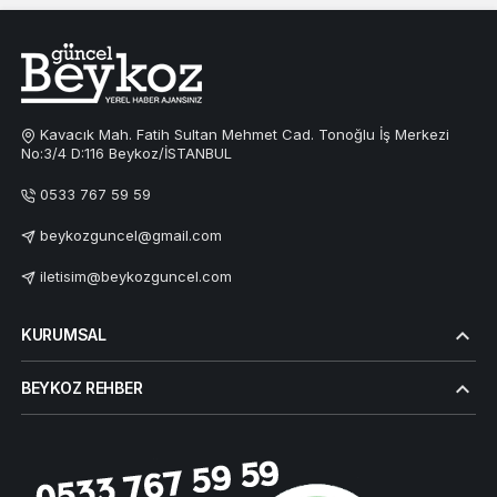
Kavacık Mah. Fatih Sultan Mehmet Cad. Tonoğlu İş Merkezi
No:3/4 D:116 Beykoz/İSTANBUL
0533 767 59 59
beykozguncel@gmail.com
iletisim@beykozguncel.com
KURUMSAL
BEYKOZ REHBER