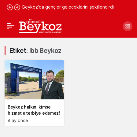
Beykoz’da gençler geleceklerini şekillendirdi
Etiket:
Ibb Beykoz
Beykoz halkını kimse
hizmetle terbiye edemez!
8 ay önce