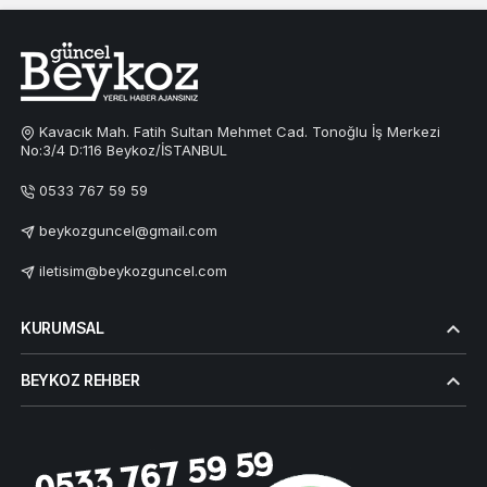
Kavacık Mah. Fatih Sultan Mehmet Cad. Tonoğlu İş Merkezi
No:3/4 D:116 Beykoz/İSTANBUL
0533 767 59 59
beykozguncel@gmail.com
iletisim@beykozguncel.com
KURUMSAL
BEYKOZ REHBER