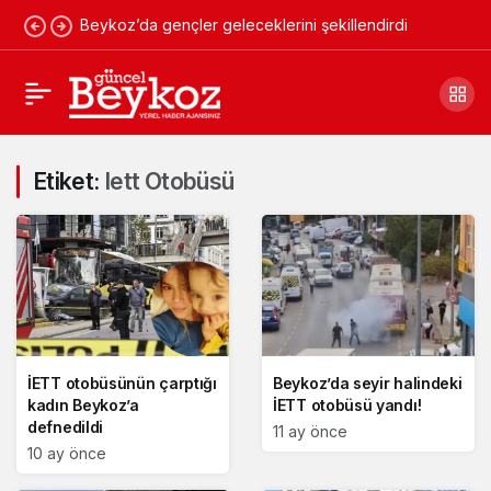
Beykoz’da gençler geleceklerini şekillendirdi
Etiket:
Iett Otobüsü
İETT otobüsünün çarptığı
Beykoz’da seyir halindeki
kadın Beykoz’a
İETT otobüsü yandı!
defnedildi
11 ay önce
10 ay önce