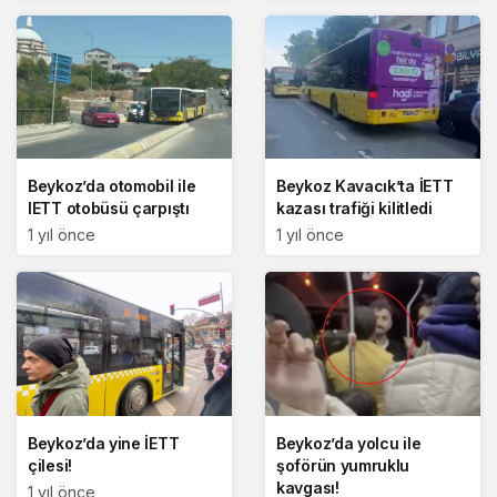
Beykoz’da otomobil ile
Beykoz Kavacık’ta İETT
IETT otobüsü çarpıştı
kazası trafiği kilitledi
1 yıl önce
1 yıl önce
Beykoz’da yine İETT
Beykoz’da yolcu ile
çilesi!
şoförün yumruklu
kavgası!
1 yıl önce