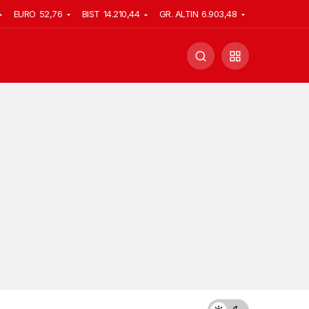
EURO
52,76
BIST
14.210,44
GR. ALTIN
6.903,48