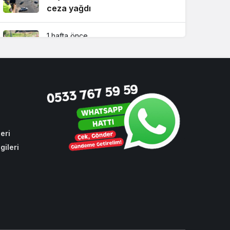
ceza yağdı
1 hafta önce
Beykoz’a nefesleri kesecek dev
yatırım!
1 ay önce
T3 Vakfı 10’uncu yılını
Beykoz’da kutladı
eri
gileri