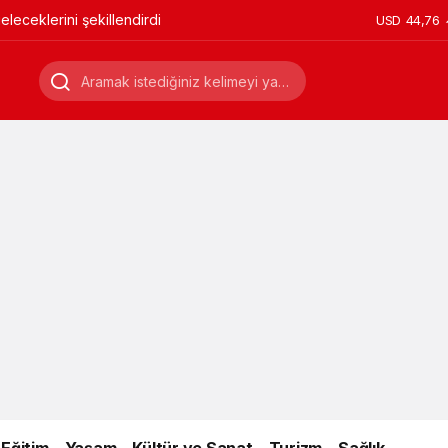
leceklerini şekillendirdi
USD
44,76
Eğitim
Yaşam
Kültür ve Sanat
Turizm
Sağlık