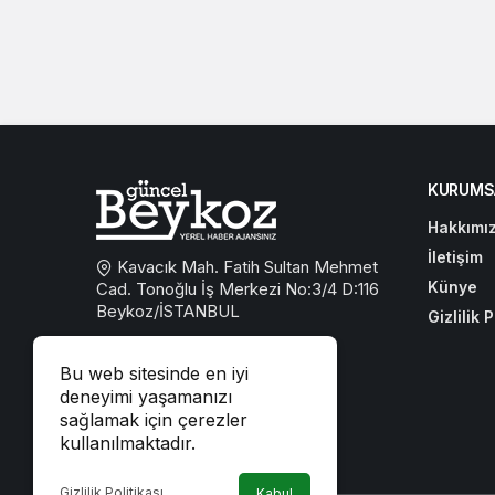
KURUMS
Hakkımı
İletişim
Kavacık Mah. Fatih Sultan Mehmet
Künye
Cad. Tonoğlu İş Merkezi No:3/4 D:116
Beykoz/İSTANBUL
Gizlilik P
0533 767 59 59
Bu web sitesinde en iyi
beykozguncel@gmail.com
deneyimi yaşamanızı
sağlamak için çerezler
iletisim@beykozguncel.com
kullanılmaktadır.
Gizlilik Politikası
Kabul