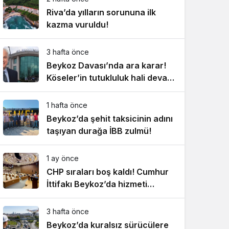
Riva’da yılların sorununa ilk
kazma vuruldu!
3 hafta önce
Beykoz Davası’nda ara karar!
Köseler’in tutukluluk hali devam
ediyor!
1 hafta önce
Beykoz’da şehit taksicinin adını
taşıyan durağa İBB zulmü!
1 ay önce
CHP sıraları boş kaldı! Cumhur
İttifakı Beykoz’da hizmeti
aksattırmadı
3 hafta önce
Beykoz’da kuralsız sürücülere