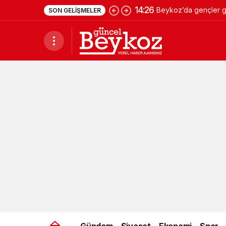
14:26
Beykoz’da gençler ge
SON GELIŞMELER
Gündem
Siyaset
Ekonomi
Spor