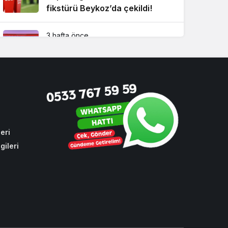
fikstürü Beykoz’da çekildi!
3 hafta önce
Beykoz Metrosuna yeni bir
durak eklendi!
4 hafta önce
Beykoz’un sevilen ismi İsmet
Acar vefat etti
eri
gileri