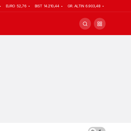
EURO
52,76
BIST
14.210,44
GR. ALTIN
6.903,48