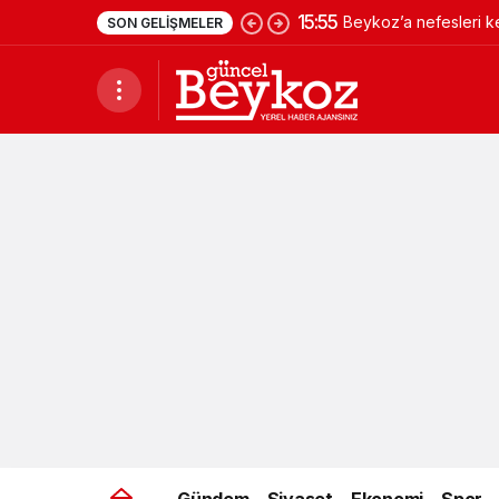
15:55
Beykoz’a nefesleri k
SON GELIŞMELER
Gündem
Siyaset
Ekonomi
Spor