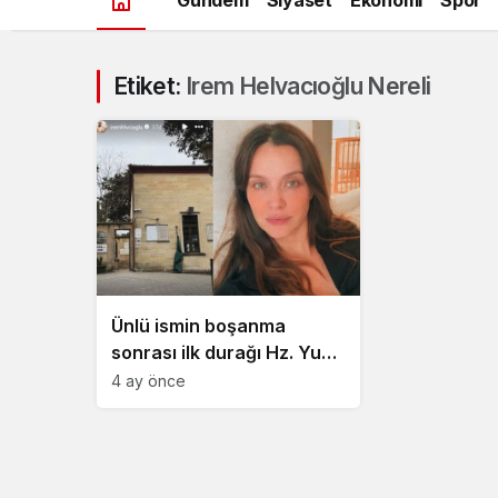
Etiket:
Irem Helvacıoğlu Nereli
Ünlü ismin boşanma
sonrası ilk durağı Hz. Yuşa
oldu!
4 ay önce