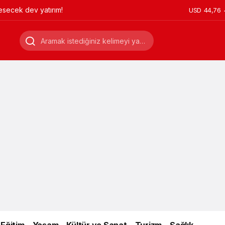
esecek dev yatırım!
USD
44,76
Eğitim
Yaşam
Kültür ve Sanat
Turizm
Sağlık