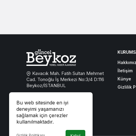
KURUMS
Hakkımı
İletişim
Kavacık Mah. Fatih Sultan Mehmet
Künye
Cad. Tonoğlu İş Merkezi No:3/4 D:116
Beykoz/İSTANBUL
Gizlilik P
0533 767 59 59
Bu web sitesinde en iyi
beykozguncel@gmail.com
deneyimi yaşamanızı
sağlamak için çerezler
iletisim@beykozguncel.com
kullanılmaktadır.
Gizlilik Politikası
Kabul