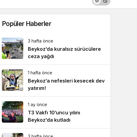
Popüler Haberler
3 hafta önce
Beykoz’da kuralsız sürücülere
ceza yağdı
1 hafta önce
Beykoz’a nefesleri kesecek dev
yatırım!
1 ay önce
T3 Vakfı 10’uncu yılını
Beykoz’da kutladı
3 hafta önce