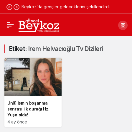
Beykoz’da gençler geleceklerini şekillendirdi
Etiket:
Irem Helvacıoğlu Tv Dizileri
Ünlü ismin boşanma
sonrası ilk durağı Hz.
Yuşa oldu!
4 ay önce