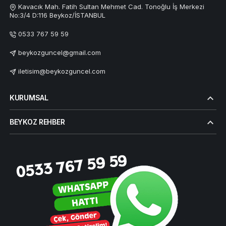
Kavacık Mah. Fatih Sultan Mehmet Cad. Tonoğlu İş Merkezi
No:3/4 D:116 Beykoz/İSTANBUL
0533 767 59 59
beykozguncel@gmail.com
iletisim@beykozguncel.com
KURUMSAL
BEYKOZ REHBER