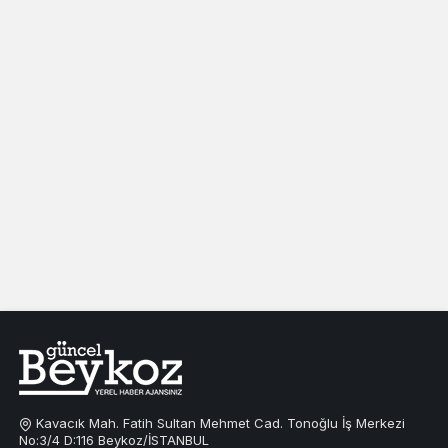
Kavacık Mah. Fatih Sultan Mehmet Cad. Tonoğlu İş Merkezi
No:3/4 D:116 Beykoz/İSTANBUL