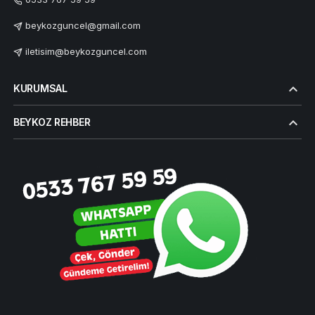
beykozguncel@gmail.com
iletisim@beykozguncel.com
KURUMSAL
BEYKOZ REHBER