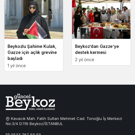
Beykozlu Şahime Kulak,
Beykoz’dan Gazze’ye
Gazze için açlık grevine
destek kermesi
başladı
2 yıl önce
1 yıl önce
Kavacık Mah. Fatih Sultan Mehmet Cad. Tonoğlu İş Merkezi
No:3/4 D:116 Beykoz/İSTANBUL
0533 767 59 59