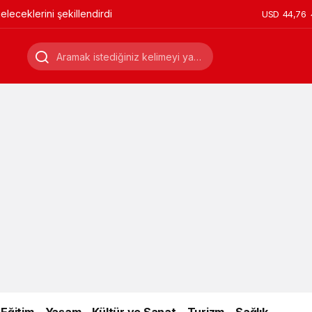
leceklerini şekillendirdi
USD
44,76
Eğitim
Yaşam
Kültür ve Sanat
Turizm
Sağlık