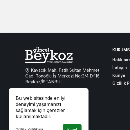
KURUMS
Hakkımı
İletişim
Kavacık Mah. Fatih Sultan Mehmet
Künye
Cad. Tonoğlu İş Merkezi No:3/4 D:116
Beykoz/İSTANBUL
Gizlilik P
0533 767 59 59
Bu web sitesinde en iyi
beykozguncel@gmail.com
deneyimi yaşamanızı
sağlamak için çerezler
iletisim@beykozguncel.com
kullanılmaktadır.
Gizlilik Politikası
Kabul