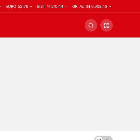
EURO
52,76
BIST
14.210,44
GR. ALTIN
6.903,48