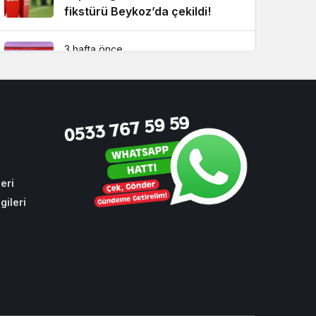
fikstürü Beykoz’da çekildi!
3 hafta önce
Beykoz Metrosuna yeni bir
durak eklendi!
4 hafta önce
Beykoz’un sevilen ismi İsmet
Acar vefat etti
eri
gileri