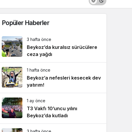
Popüler Haberler
3 hafta önce
Beykoz’da kuralsız sürücülere
ceza yağdı
1 hafta önce
Beykoz’a nefesleri kesecek dev
yatırım!
1 ay önce
T3 Vakfı 10’uncu yılını
Beykoz’da kutladı
3 hafta önce