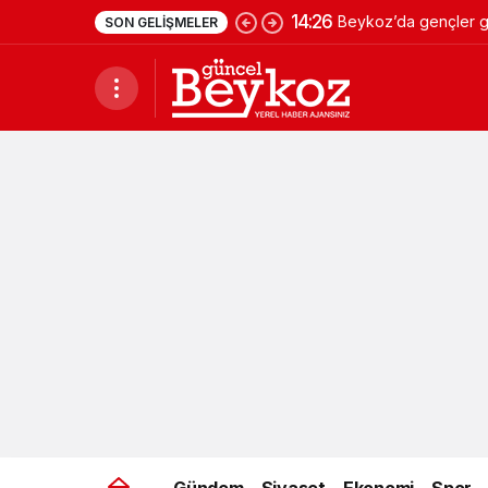
14:26
Beykoz’da gençler ge
SON GELIŞMELER
Gündem
Siyaset
Ekonomi
Spor