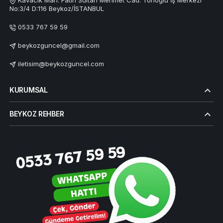
Kavacık Mah. Fatih Sultan Mehmet Cad. Tonoğlu İş Merkezi
No:3/4 D:116 Beykoz/İSTANBUL
0533 767 59 59
beykozguncel@gmail.com
iletisim@beykozguncel.com
KURUMSAL
BEYKOZ REHBER