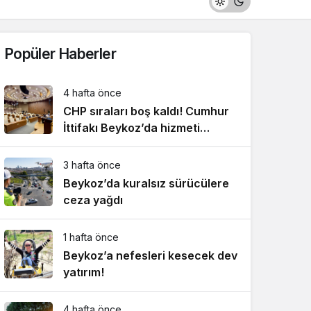
Popüler Haberler
4 hafta önce
CHP sıraları boş kaldı! Cumhur
İttifakı Beykoz’da hizmeti
aksattırmadı
3 hafta önce
Beykoz’da kuralsız sürücülere
ceza yağdı
1 hafta önce
Beykoz’a nefesleri kesecek dev
yatırım!
4 hafta önce