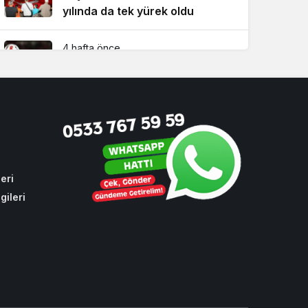
yılında da tek yürek oldu
4 hafta önce
Süper Lig’de 2026-2027 sezonu
fikstürü Beykoz’da çekildi!
3 hafta önce
Beykoz Metrosuna yeni bir
durak eklendi!
eri
gileri