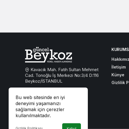
KURUMS
Hakkımı
İletişim
Kavacık Mah. Fatih Sultan Mehmet
Künye
Cad. Tonoğlu İş Merkezi No:3/4 D:116
Beykoz/İSTANBUL
Gizlilik P
0533 767 59 59
Bu web sitesinde en iyi
beykozguncel@gmail.com
deneyimi yaşamanızı
sağlamak için çerezler
iletisim@beykozguncel.com
kullanılmaktadır.
Gizlilik Politikası
Kabul