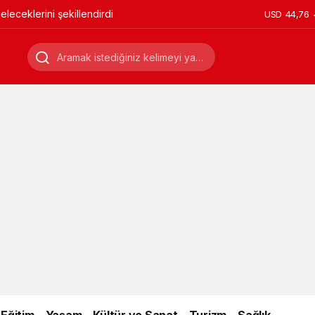
leceklerini şekillendirdi
USD
44,76
Eğitim
Yaşam
Kültür ve Sanat
Turizm
Sağlık