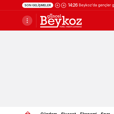
14:26
Beykoz’da gençler ge
SON GELIŞMELER
Gündem
Siyaset
Ekonomi
Spor