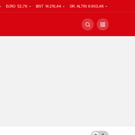
EURO
52,76
BIST
14.210,44
GR. ALTIN
6.903,48