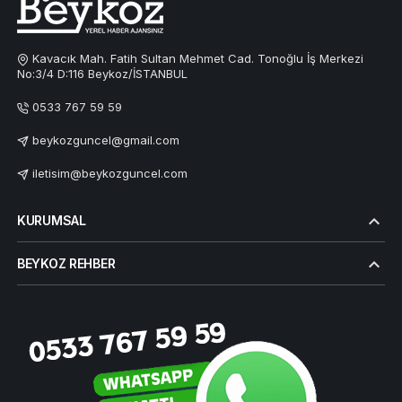
Kavacık Mah. Fatih Sultan Mehmet Cad. Tonoğlu İş Merkezi
No:3/4 D:116 Beykoz/İSTANBUL
0533 767 59 59
beykozguncel@gmail.com
iletisim@beykozguncel.com
KURUMSAL
BEYKOZ REHBER