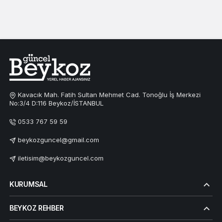
Kavacık Mah. Fatih Sultan Mehmet Cad. Tonoğlu İş Merkezi
No:3/4 D:116 Beykoz/İSTANBUL
0533 767 59 59
beykozguncel@gmail.com
iletisim@beykozguncel.com
KURUMSAL
BEYKOZ REHBER