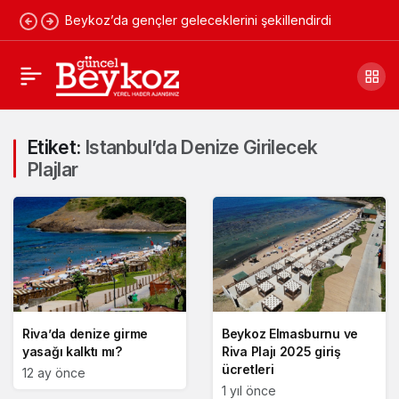
Beykoz’da gençler geleceklerini şekillendirdi
Etiket:
Istanbul’da Denize Girilecek
Plajlar
Riva’da denize girme
Beykoz Elmasburnu ve
yasağı kalktı mı?
Riva Plajı 2025 giriş
ücretleri
12 ay önce
1 yıl önce