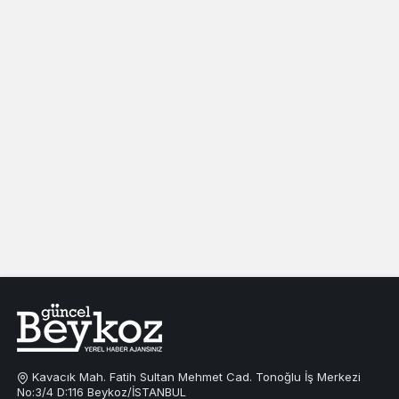
Kavacık Mah. Fatih Sultan Mehmet Cad. Tonoğlu İş Merkezi
No:3/4 D:116 Beykoz/İSTANBUL