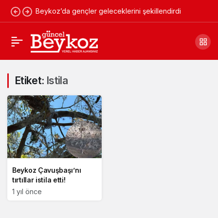
Beykoz’da gençler geleceklerini şekillendirdi
Etiket:
Istila
Beykoz Çavuşbaşı’nı
tırtıllar istila etti!
1 yıl önce