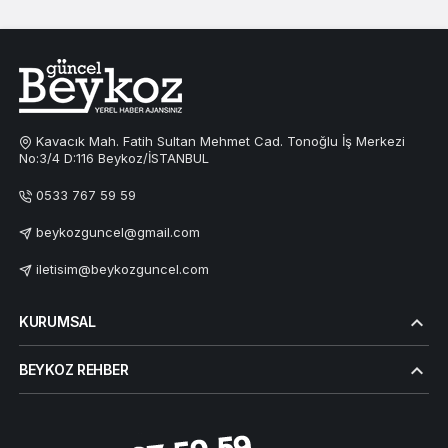
Kavacık Mah. Fatih Sultan Mehmet Cad. Tonoğlu İş Merkezi
No:3/4 D:116 Beykoz/İSTANBUL
0533 767 59 59
beykozguncel@gmail.com
iletisim@beykozguncel.com
KURUMSAL
BEYKOZ REHBER