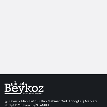
Kavacık Mah. Fatih Sultan Mehmet Cad. Tonoğlu İş Merkezi
No:3/4 D:116 Beykoz/İSTANBUL