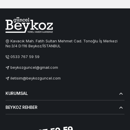
Kavacık Mah. Fatih Sultan Mehmet Cad. Tonoğlu İş Merkezi
No:3/4 D:116 Beykoz/İSTANBUL
0533 767 59 59
beykozguncel@gmail.com
iletisim@beykozguncel.com
KURUMSAL
BEYKOZ REHBER