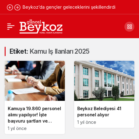
Beykoz’da gençler geleceklerini şekillendirdi
Etiket:
Kamu Iş Ilanları 2025
Kamuya 19.860 personel
Beykoz Belediyesi 41
alımı yapılıyor! İşte
personel alıyor
başvuru şartları ve
1 yıl önce
takvimi
1 yıl önce