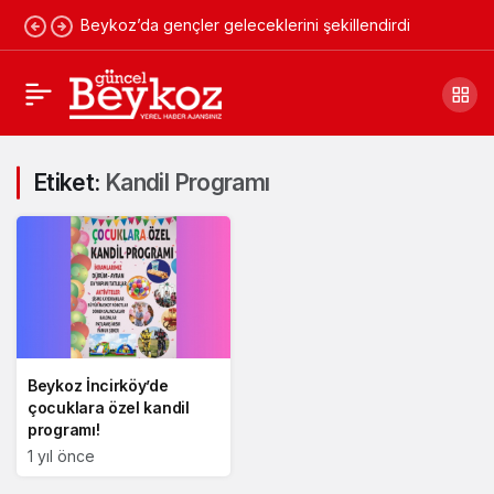
Beykoz’da gençler geleceklerini şekillendirdi
Etiket:
Kandil Programı
Beykoz İncirköy’de
çocuklara özel kandil
programı!
1 yıl önce