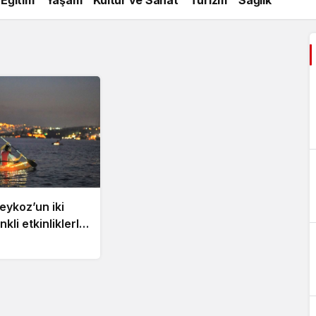
eykoz’un iki
kli etkinliklerle