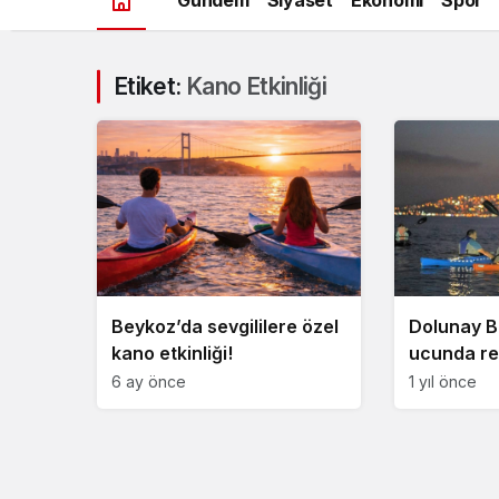
Etiket:
Kano Etkinliği
Beykoz’da sevgililere özel
Dolunay B
kano etkinliği!
ucunda ren
karşılandı
6 ay önce
1 yıl önce