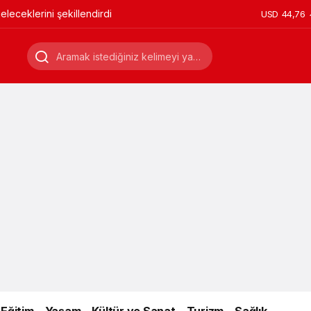
leceklerini şekillendirdi
USD
44,76
Eğitim
Yaşam
Kültür ve Sanat
Turizm
Sağlık