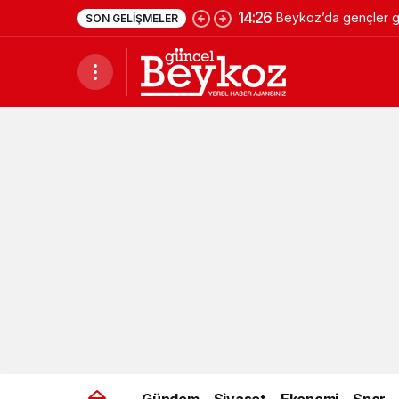
14:26
Beykoz’da gençler ge
SON GELIŞMELER
Gündem
Siyaset
Ekonomi
Spor