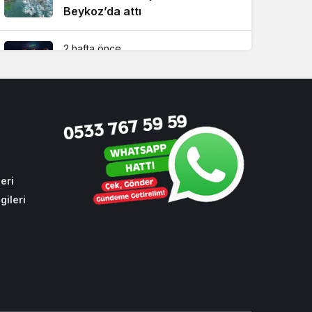
Beykoz’da attı
2 hafta önce
Beykoz TEM’de feci kaza! 1 ölü,
2 yaralı
4 hafta önce
Beykoz Başkan Vekili Özlem
Vural Gürzel’den çarpıcı
açıklamalar!
eri
gileri