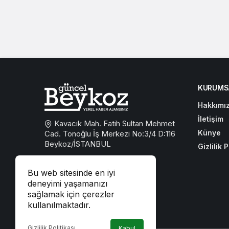
KURUMS
Hakkımı
İletişim
Kavacık Mah. Fatih Sultan Mehmet
Künye
Cad. Tonoğlu İş Merkezi No:3/4 D:116
Beykoz/İSTANBUL
Gizlilik P
0533 767 59 59
Bu web sitesinde en iyi
beykozguncel@gmail.com
deneyimi yaşamanızı
sağlamak için çerezler
iletisim@beykozguncel.com
kullanılmaktadır.
Gizlilik Politikası
Kabul