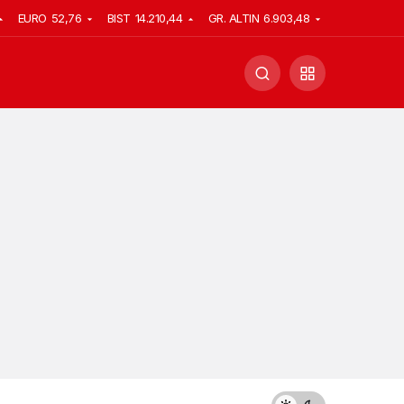
EURO
52,76
BIST
14.210,44
GR. ALTIN
6.903,48