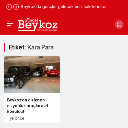
Beykoz’da gençler geleceklerini şekillendirdi
Etiket:
Kara Para
Beykoz’da gizlenen
milyonluk araçlara el
konuldu!
1 yıl önce