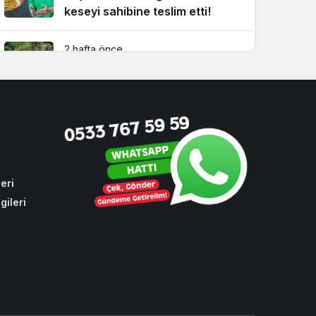
keseyi sahibine teslim etti!
2 hafta önce
İBB’nin yapmadığı işi Beykoz
Belediyesi yaptı!
4 hafta önce
Dikkat! Beykoz’un 4 büyük
mahallesinde su kesintisi
eri
gileri