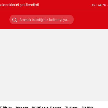
leceklerini şekillendirdi
USD
44,76
Eğitim
Yaşam
Kültür ve Sanat
Turizm
Sağlık