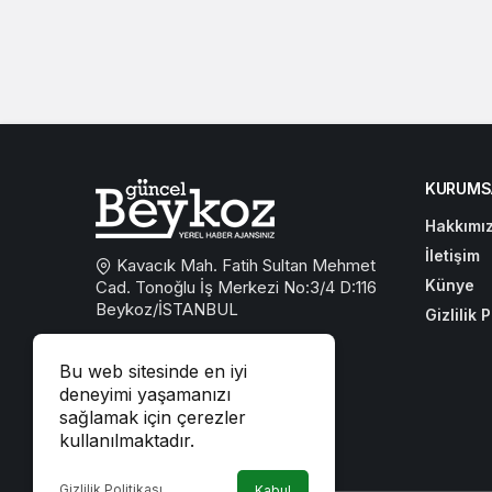
KURUMS
Hakkımı
İletişim
Kavacık Mah. Fatih Sultan Mehmet
Künye
Cad. Tonoğlu İş Merkezi No:3/4 D:116
Beykoz/İSTANBUL
Gizlilik P
0533 767 59 59
Bu web sitesinde en iyi
beykozguncel@gmail.com
deneyimi yaşamanızı
sağlamak için çerezler
iletisim@beykozguncel.com
kullanılmaktadır.
Gizlilik Politikası
Kabul