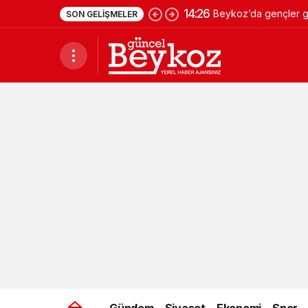
14:26
Beykoz’da gençler ge
SON GELIŞMELER
Gündem
Siyaset
Ekonomi
Spor