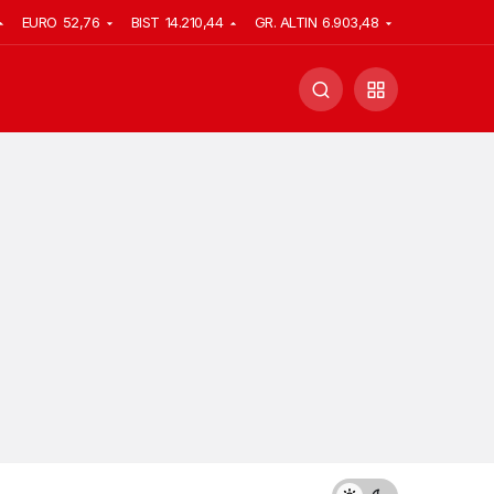
EURO
52,76
BIST
14.210,44
GR. ALTIN
6.903,48